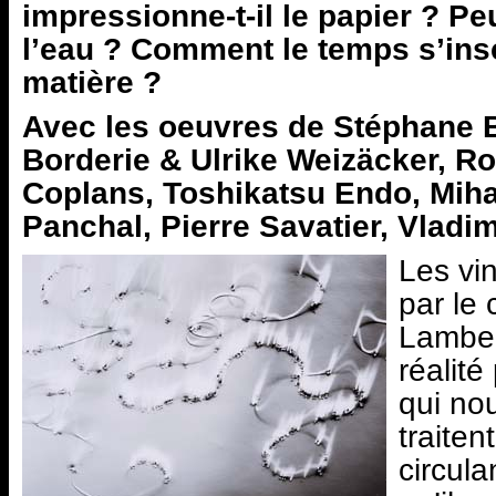
impressionne-t-il le papier ? Pe
l’eau ? Comment le temps s’inscr
matière ?
Avec les oeuvres de Stéphane B
Borderie & Ulrike Weizäcker, R
Coplans, Toshikatsu Endo, Mih
Panchal, Pierre Savatier, Vladi
Les vi
par le
Lamber
réalité
qui nou
traiten
circula